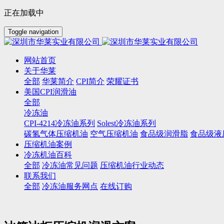
正在加载中
Toggle navigation
网站首页
关于华莱
全部
华莱简介
CPI简介
荣耀证书
美国CPI润滑油
全部
冷冻油
CPI-4214冷冻油系列
Solest冷冻油系列
碳氢气体压缩机油
空气压缩机油
食品级润滑脂
食品级液
压缩机油案例
冷冻机油百科
全部
冷冻油常见问题
压缩机油行业动态
联系我们
全部
冷冻油服务网点
在线订购