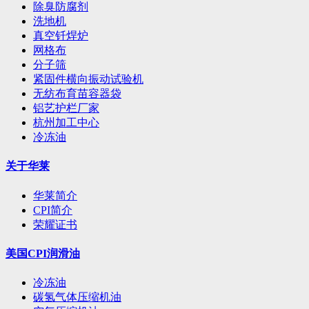
除臭防腐剂
洗地机
真空钎焊炉
网格布
分子筛
紧固件横向振动试验机
无纺布育苗容器袋
铝艺护栏厂家
杭州加工中心
冷冻油
关于华莱
华莱简介
CPI简介
荣耀证书
美国CPI润滑油
冷冻油
碳氢气体压缩机油