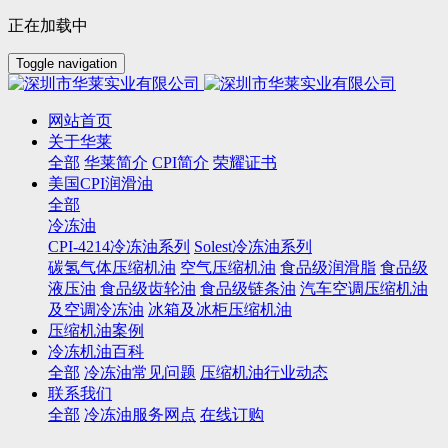
正在加载中
Toggle navigation
网站首页
关于华莱
全部
华莱简介
CPI简介
荣耀证书
美国CPI润滑油
全部
冷冻油
CPI-4214冷冻油系列
Solest冷冻油系列
碳氢气体压缩机油
空气压缩机油
食品级润滑脂
食品级
液压油
食品级齿轮油
食品级链条油
汽车空调压缩机油
及空调冷冻油
冰箱及冰柜压缩机油
压缩机油案例
冷冻机油百科
全部
冷冻油常见问题
压缩机油行业动态
联系我们
全部
冷冻油服务网点
在线订购