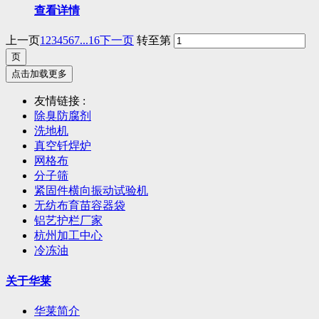
查看详情
上一页
1
2
3
4
5
6
7
...16
下一页
转至第
点击加载更多
友情链接 :
除臭防腐剂
洗地机
真空钎焊炉
网格布
分子筛
紧固件横向振动试验机
无纺布育苗容器袋
铝艺护栏厂家
杭州加工中心
冷冻油
关于华莱
华莱简介