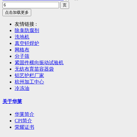
点击加载更多
友情链接 :
除臭防腐剂
洗地机
真空钎焊炉
网格布
分子筛
紧固件横向振动试验机
无纺布育苗容器袋
铝艺护栏厂家
杭州加工中心
冷冻油
关于华莱
华莱简介
CPI简介
荣耀证书