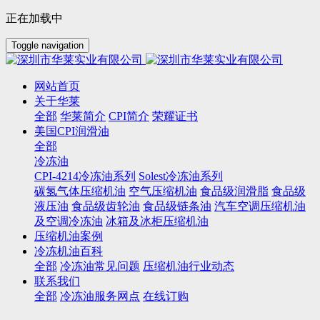
正在加载中
Toggle navigation
网站首页
关于华莱
全部
华莱简介
CPI简介
荣耀证书
美国CPI润滑油
全部
冷冻油
CPI-4214冷冻油系列
Solest冷冻油系列
碳氢气体压缩机油
空气压缩机油
食品级润滑脂
食品级
液压油
食品级齿轮油
食品级链条油
汽车空调压缩机油
及空调冷冻油
冰箱及冰柜压缩机油
压缩机油案例
冷冻机油百科
全部
冷冻油常见问题
压缩机油行业动态
联系我们
全部
冷冻油服务网点
在线订购