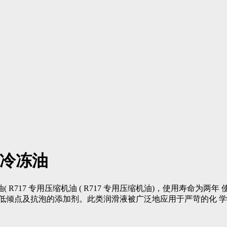
缩机冷冻油
解半合成冷冻油( R717 专用压缩机油 ( R717 专用压缩机油)，使用寿命
低倾点及抗泡的添加剂。此类润滑液被广泛地应用于严苛的化 学