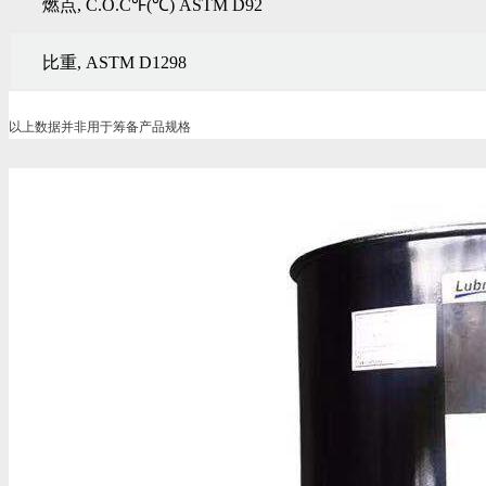
燃点
, C.O.C℉(℃) ASTM D92
比重
, ASTM D1298
以上数据并非用于筹备产品规格