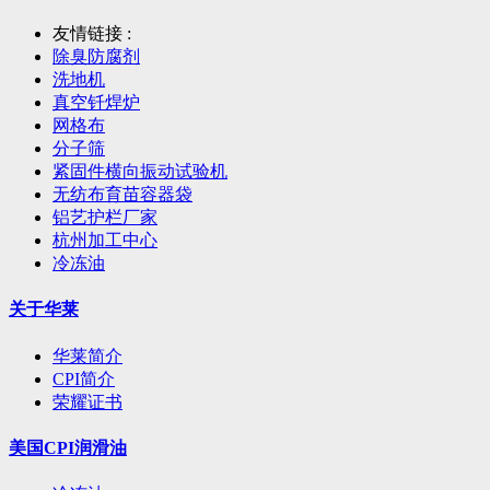
友情链接 :
除臭防腐剂
洗地机
真空钎焊炉
网格布
分子筛
紧固件横向振动试验机
无纺布育苗容器袋
铝艺护栏厂家
杭州加工中心
冷冻油
关于华莱
华莱简介
CPI简介
荣耀证书
美国CPI润滑油