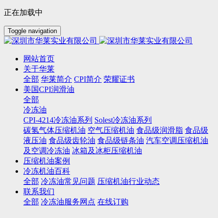
正在加载中
Toggle navigation
网站首页
关于华莱
全部
华莱简介
CPI简介
荣耀证书
美国CPI润滑油
全部
冷冻油
CPI-4214冷冻油系列
Solest冷冻油系列
碳氢气体压缩机油
空气压缩机油
食品级润滑脂
食品级
液压油
食品级齿轮油
食品级链条油
汽车空调压缩机油
及空调冷冻油
冰箱及冰柜压缩机油
压缩机油案例
冷冻机油百科
全部
冷冻油常见问题
压缩机油行业动态
联系我们
全部
冷冻油服务网点
在线订购