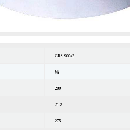
GRS-900#2
铝
280
21.2
275