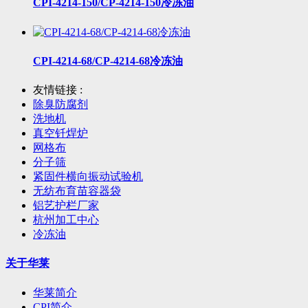
CPI-4214-150/CP-4214-150冷冻油
CPI-4214-68/CP-4214-68冷冻油
友情链接 :
除臭防腐剂
洗地机
真空钎焊炉
网格布
分子筛
紧固件横向振动试验机
无纺布育苗容器袋
铝艺护栏厂家
杭州加工中心
冷冻油
关于华莱
华莱简介
CPI简介