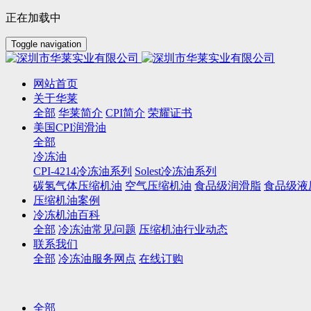
正在加载中
Toggle navigation
网站首页
关于华莱
全部
华莱简介
CPI简介
荣耀证书
美国CPI润滑油
全部
冷冻油
CPI-4214冷冻油系列
Solest冷冻油系列
碳氢气体压缩机油
空气压缩机油
食品级润滑脂
食品级液
压缩机油案例
冷冻机油百科
全部
冷冻油常见问题
压缩机油行业动态
联系我们
全部
冷冻油服务网点
在线订购
全部