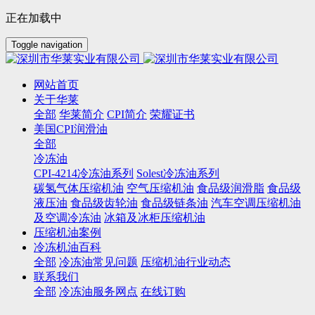
正在加载中
Toggle navigation
网站首页
关于华莱
全部
华莱简介
CPI简介
荣耀证书
美国CPI润滑油
全部
冷冻油
CPI-4214冷冻油系列
Solest冷冻油系列
碳氢气体压缩机油
空气压缩机油
食品级润滑脂
食品级
液压油
食品级齿轮油
食品级链条油
汽车空调压缩机油
及空调冷冻油
冰箱及冰柜压缩机油
压缩机油案例
冷冻机油百科
全部
冷冻油常见问题
压缩机油行业动态
联系我们
全部
冷冻油服务网点
在线订购