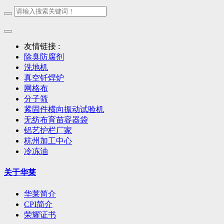
友情链接 :
除臭防腐剂
洗地机
真空钎焊炉
网格布
分子筛
紧固件横向振动试验机
无纺布育苗容器袋
铝艺护栏厂家
杭州加工中心
冷冻油
关于华莱
华莱简介
CPI简介
荣耀证书